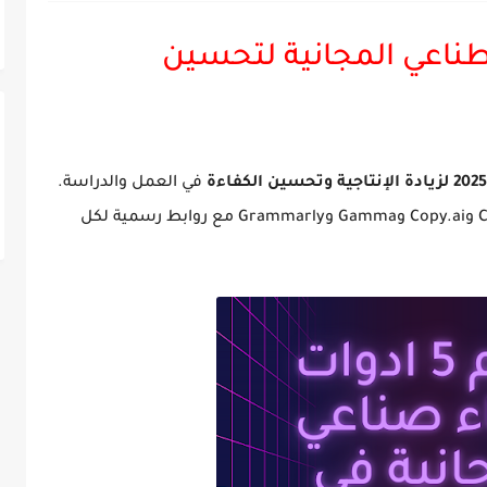
طناعي المجانية لتحسين
في العمل والدراسة.
تعرّف على أبرز الأدوات مثل Notion AI وChatGPT وCopy.ai وGamma وGrammarly مع روابط رسمية لكل